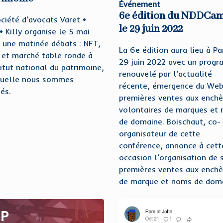
Événement
6e édition du NDDCa
ciété d’avocats Varet •
le 29 juin 2022
• Killy organise le 5 mai
 une matinée débats : NFT,
La 6e édition aura lieu à Par
t et marché table ronde à
29 juin 2022 avec un prog
titut national du patrimoine,
renouvelé par l’actualité
quelle nous sommes
récente, émergence du Web
és.
premières ventes aux enchè
volontaires de marques et
de domaine. Boischaut, co-
organisateur de cette
conférence, annonce à cett
occasion l’organisation de 
premières ventes aux enchè
de marque et noms de doma