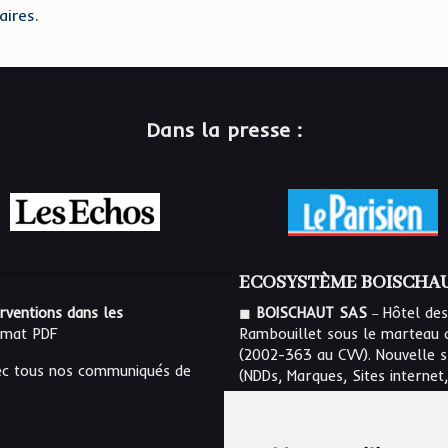
aires.
Dans la presse :
ECOSYSTÈME BOISCHAU
_
erventions dans les
◼
BOISCHAUT SAS
Hôtel des
rmat PDF
Rambouillet sous le marteau 
(
2002-363
au CVV). Nouvelle sp
c tous nos communiqués de
(NDDs, Marques, Sites internet,
digital NFT, collectibles NFT, e
_
◼
BOISCHAUT DIGITAL SAS
Es