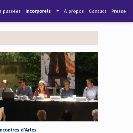
s passées
Incorporels
À propos
Contact
Presse
ncontres d’Arles