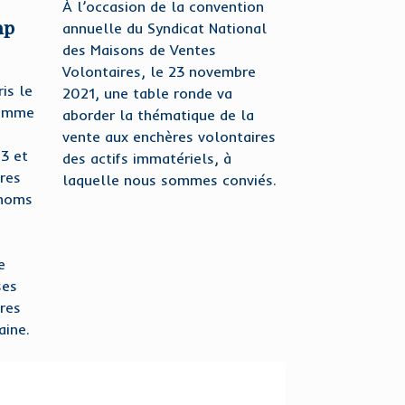
À l’occasion de la convention
mp
annuelle du Syndicat National
des Maisons de Ventes
Volontaires, le 23 novembre
is le
2021, une table ronde va
ramme
aborder la thématique de la
vente aux enchères volontaires
3 et
des actifs immatériels, à
res
laquelle nous sommes conviés.
 noms
e
ses
res
ine.