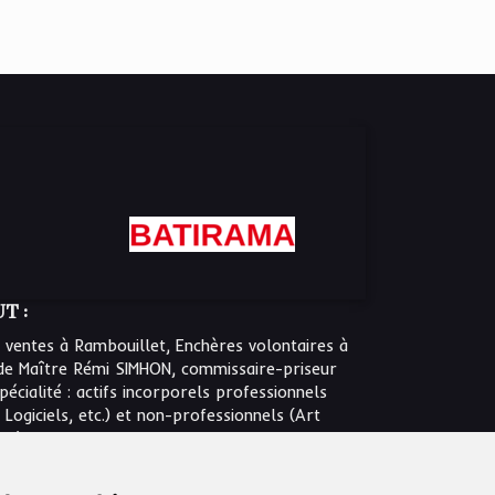
T :
 ventes à Rambouillet, Enchères volontaires à
de Maître Rémi SIMHON, commissaire-priseur
écialité : actifs incorporels professionnels
 Logiciels, etc.) et non-professionnels (Art
tc.)
timation et expertise technique pour les